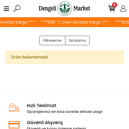
0
Ücretsiz Kargo ***
***900 TL Üzeri Ücretsiz Kargo ***
***900 
Filtreleme
Sıralama
Ürün bulunamadı.
Hızlı Teslimat
Siparişleriniz en kısa sürede elinize ulaşır.
Güvenli Alışveriş
Güvenli ve kolay ödeme sistemi