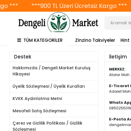
 ***
***900 TL Üzeri Ücretsiz Kargo ***
TÜM KATEGORİLER
Zinzino Takviyeler
Hint
Destek
İletişim
Hakkımızda / Dengeli Market Kuruluş
MERKEZ:
Hikayesi
Atalar Mah. 
E-Ticaret
Üyelik Sözleşmesi / Üyelik Kuralları
Adalet Mah.
KVKK Aydınlatma Metni
Whats Ap
085025501
Mesafeli Satış Sözleşmesi
E-Posta A
Çerez ve Gizlilik Politikası / Gizlilik
dengelima
Sözleşmesi