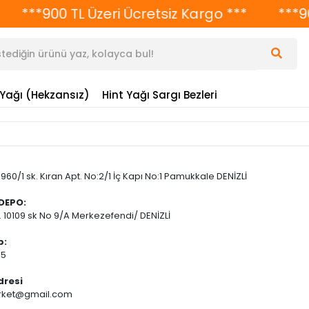
***900 TL Üzeri Ücretsiz Kargo ***
***900 
 Yağı (Hekzansız)
Hint Yağı Sargı Bezleri
960/1 sk. Kıran Apt. No:2/1 İç Kapı No:1 Pamukkale DENİZLİ
 DEPO:
 10109 sk No 9/A Merkezefendi/ DENİZLİ
p:
65
dresi
rket@gmail.com