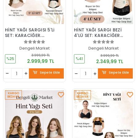
HİNT YAĞI SARGISI 5'Li
HİNT YAĞI SARGI BEZİ
SET: KARACİĞER,
4'LÜ SET: KARACİĞER,
PELVİK, BOYUN/GÖZ,
PELVİK, BOYUN/GÖZ
SAÇ VE GÖĞÜS
VE GÖĞÜS SARGI BEZİ,
Dengeli Market
Dengeli Market
BÖLGESİ SARGI BEZİ
Pamuklu, Ergonomik
3.999,99 TL
3.999,99 TL
%25
%41
2.999,99 TL
2.349,99 TL
Sepete Ekle
Sepete Ekle
KARGO
KARGO
BEDAVA
BEDAVA