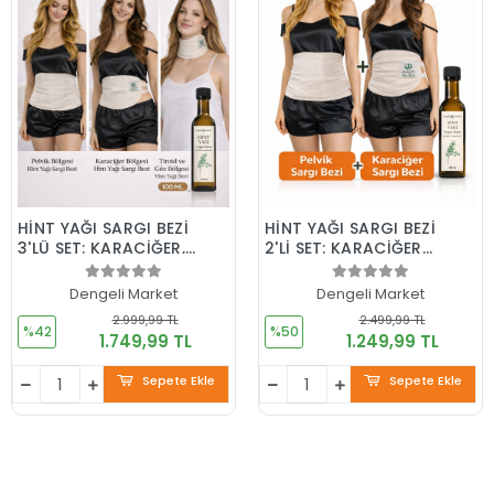
HİNT YAĞI SARGI BEZİ
HİNT YAĞI SARGI BEZİ
3'LÜ SET: KARACİĞER,
2'Lİ SET: KARACİĞER
PELVİK ve
VE PELVİK SARGI BEZİ,
BOYUN/GÖZ SARGI
Pamuklu, Çoklu
Dengeli Market
Dengeli Market
BEZİ+100 Ml
Kullanım, Sızdırmaz +
2.999,99 TL
2.499,99 TL
Hekzansız Hint Yağı
100 ML HEKZANSIZ
%42
%50
1.749,99 TL
1.249,99 TL
HİNT YAĞI
Sepete Ekle
Sepete Ekle