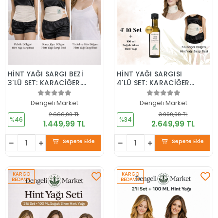
HİNT YAĞI SARGI BEZİ
HİNT YAĞI SARGISI
3'LÜ SET: KARACİĞER,
4'LÜ SET: KARACİĞER,
PELVİK ve
PELVİK, BOYUN/GÖZ
BOYUN/GÖZ SARGI
VE GÖĞÜS BÖLGESİ
Dengeli Market
Dengeli Market
BEZİ, Pamuklu, Çoklu
SARGI BEZİ+100 Ml
2.666,99 TL
3.999,99 TL
Kullanım
HEXANSIZ HİNT YAĞI
%46
%34
1.449,99 TL
2.649,99 TL
Sepete Ekle
Sepete Ekle
KARGO
KARGO
BEDAVA
BEDAVA