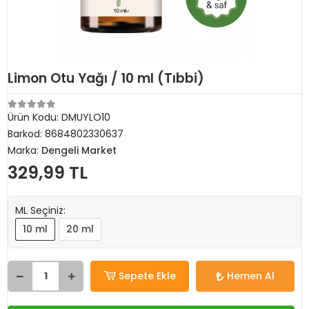
Limon Otu Yağı / 10 ml (Tıbbi)
Ürün Kodu:
DMUYLO10
Barkod:
8684802330637
Marka:
Dengeli Market
329,99 TL
ML Seçiniz:
10 ml
20 ml
Sepete Ekle
Hemen Al