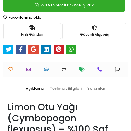
WHATSAPP İLE SİPARİŞ VER
Favorilerime ekle
Hızlı Gönderi
Güvenli Alışveriş
Açıklama
Teslimat Bilgileri
Yorumlar
Limon Otu Yağı
(Cymbopogon
flexuosus) – %100 Saf