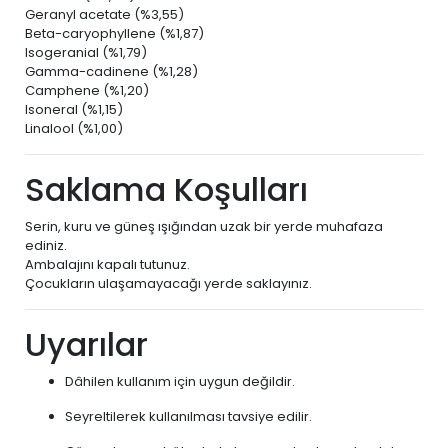
Geranyl acetate (%3,55)
Beta-caryophyllene (%1,87)
Isogeranial (%1,79)
Gamma-cadinene (%1,28)
Camphene (%1,20)
Isoneral (%1,15)
Linalool (%1,00)
Saklama Koşulları
Serin, kuru ve güneş ışığından uzak bir yerde muhafaza
ediniz.
Ambalajını kapalı tutunuz.
Çocukların ulaşamayacağı yerde saklayınız.
Uyarılar
Dâhilen kullanım için uygun değildir.
Seyreltilerek kullanılması tavsiye edilir.