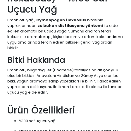
Uçucu Yağ
Limon otu yağı,
Cymbopogon flexuosus
bitkisinin
yapraklarından
su buharı distilasyonu yöntemi
ile elde
edilen aromatik bir uçucu yağdır. Limonu andıran ferah
kokusu ile aromaterapi, kişisel bakım ve ortam kokulandırma
uygulamalarında tercih edilen bitkisel içerikli yağlardan
biridir.
Bitki Hakkında
Limon otu, buğdaygiller (Poaceae) familyasına ait çok yıllık
otsu bir bitkidir. Anavatanı Hindistan ve Güney Asya olan bu
bitki, yoğun aromaya sahip yaprakları ile bilinir. Hasat edilen
yaprakların distilasyonu ile limon karakterli kokusu ile tanınan
uçucu yağ elde edilir.
Ürün Özellikleri
%100 saf uçucu yağ