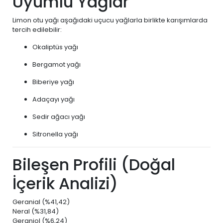
Uyumlu Yağlar
Limon otu yağı aşağıdaki uçucu yağlarla birlikte karışımlarda
tercih edilebilir:
Okaliptüs yağı
Bergamot yağı
Biberiye yağı
Adaçayı yağı
Sedir ağacı yağı
Sitronella yağı
Bileşen Profili (Doğal
İçerik Analizi)
Geranial (%41,42)
Neral (%31,84)
Geraniol (%6,24)