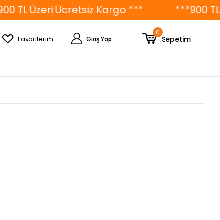
0 TL Üzeri Ücretsiz Kargo ***
***900 TL Ü
0
Sepetim
Favorilerim
Giriş Yap