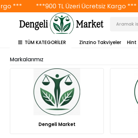
go ***
***900 TL Üzeri Ücretsiz Kargo ***
TÜM KATEGORİLER
Zinzino Takviyeler
Hint
Markalarımız
Dengeli Market