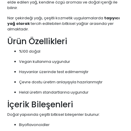
elde edilen yağ, kendine özgü aroması ve doğal içeriği ile
bilinir.
Nar çekirdeği yağı, çeşitli kozmetik uygulamalarda
taşıyıcı
yağ olarak
tercih edilebilen bitkisel yağlar arasında yer
almaktadır.
Ürün Özellikleri
%100 doğal
Vegan kullanıma uygundur
Hayvanlar üzerinde test edilmemiştir
Çevre dostu üretim anlayışıyla hazırlanmıştır
Helal üretim standartlarına uygundur
İçerik Bileşenleri
Doğal yapısında çeşitli bitkisel bileşenler bulunur:
Biyoflavonoidler