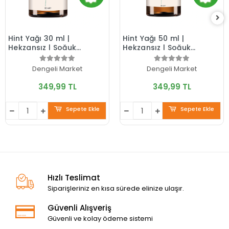
Hint Yağı 30 ml |
Hint Yağı 50 ml |
Hekzansız | Soğuk
Hekzansız | Soğuk
Sıkım | Pratik
Sıkım | Pratik
Kullanım | Cam Şişe |
Kullanım | Cam Şişe |
Dengeli Market
Dengeli Market
Doğal Bakım Yağı
Doğal Bakım Yağı
349,99 TL
349,99 TL
Sepete Ekle
Sepete Ekle
Hızlı Teslimat
Siparişleriniz en kısa sürede elinize ulaşır.
Güvenli Alışveriş
Güvenli ve kolay ödeme sistemi