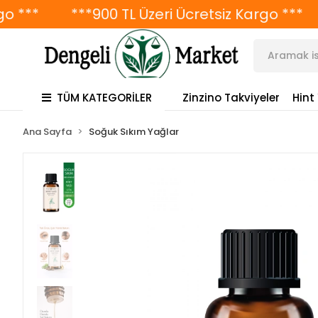
*
***900 TL Üzeri Ücretsiz Kargo ***
**
TÜM KATEGORİLER
Zinzino Takviyeler
Hint
Ana Sayfa
Soğuk Sıkım Yağlar