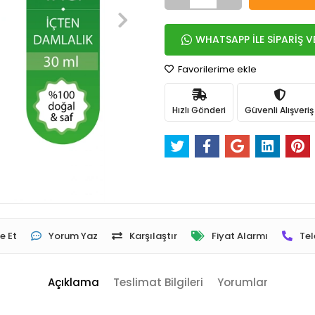
WHATSAPP İLE SİPARİŞ V
Favorilerime ekle
Hızlı Gönderi
Güvenli Alışveriş
e Et
Yorum Yaz
Karşılaştır
Fiyat Alarmı
Tel
Açıklama
Teslimat Bilgileri
Yorumlar