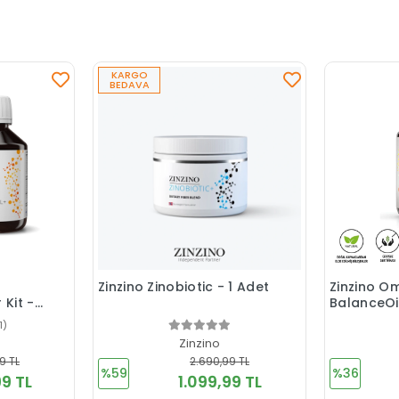
KARGO
BEDAVA
Zinzino Zinobiotic - 1 Adet
Zinzino O
 Kit -
BalanceOil
e (2
1)
t 100
Zinzino
9 TL
2.690,99 TL
%59
%36
9 TL
1.099,99 TL