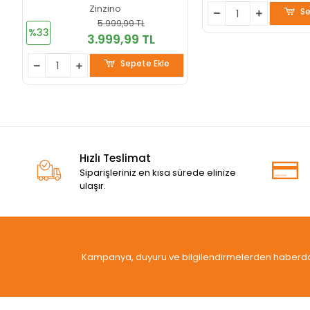
VİVA+, ÖLÇEK KABI HEDİYE
Zinzino
Se
5.999,99 TL
%33
3.999,99 TL
Sepete Ekle
Hızlı Teslimat
Siparişleriniz en kısa sürede elinize
ulaşır.
Kampanya, duyuru ve bilgilendirmelerden haberdar 