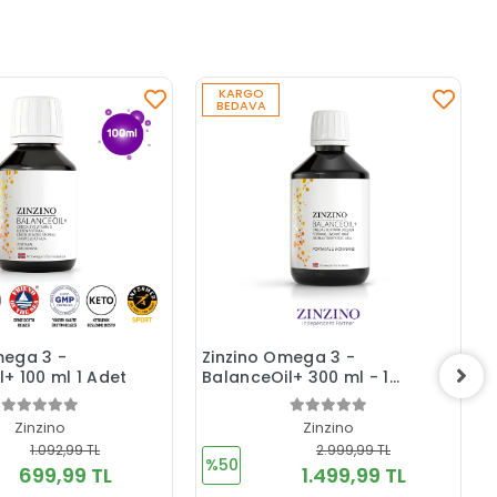
KARGO
BEDAVA
mega 3 -
Zinzino Omega 3 -
+ 100 ml 1 Adet
BalanceOil+ 300 ml - 1
ADET - Portakal Limon
Nane Aroma
Zinzino
Zinzino
1.092,99 TL
2.999,99 TL
%50
699,99 TL
1.499,99 TL