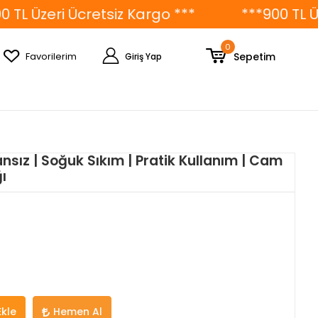
Üzeri Ücretsiz Kargo ***
***900 TL Üzeri 
0
Sepetim
Favorilerim
Giriş Yap
ansız | Soğuk Sıkım | Pratik Kullanım | Cam
ı
Ekle
Hemen Al