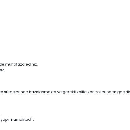
ilde muhafaza ediniz.
ız.
m süreçlerinde hazırlanmakta ve gerekli kalite kontrollerinden geçiri
.
ım yapılmamaktadır.