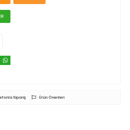
ER
efonla Sipariş
Ürün Önerileri