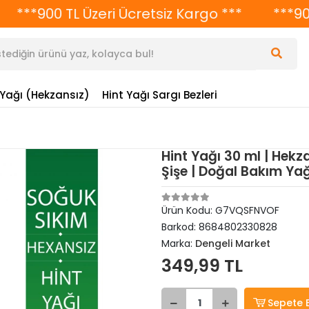
*900 TL Üzeri Ücretsiz Kargo ***
***900 TL 
 Yağı (Hekzansız)
Hint Yağı Sargı Bezleri
Hint Yağı 30 ml | Hekz
Şişe | Doğal Bakım Yağ
Ürün Kodu:
G7VQSFNVOF
Barkod:
8684802330828
Marka:
Dengeli Market
349,99 TL
Sepete 