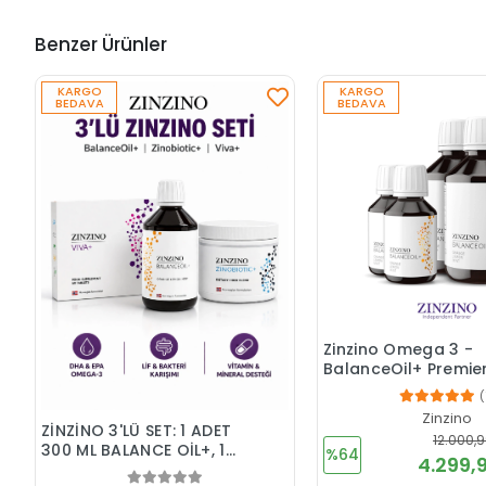
Benzer Ürünler
KARGO
KARGO
BEDAVA
BEDAVA
Zinzino Omega 3 -
BalanceOil+ Premier
Portakal Limon Nan
(
Adet 300 ml + 2 ade
Zinzino
ml + ölçek kabı)
ZİNZİNO 3'LÜ SET: 1 ADET
12.000,9
300 ML BALANCE OİL+, 1
%64
4.299,9
ADET ZİNOBİOTİK, 1 ADET