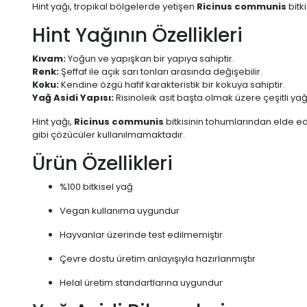
Hint yağı, tropikal bölgelerde yetişen
Ricinus communis
bitk
Hint Yağının Özellikleri
Kıvam:
Yoğun ve yapışkan bir yapıya sahiptir.
Renk:
Şeffaf ile açık sarı tonları arasında değişebilir.
Koku:
Kendine özgü hafif karakteristik bir kokuya sahiptir.
Yağ Asidi Yapısı:
Risinoleik asit başta olmak üzere çeşitli yağ a
Hint yağı,
Ricinus communis
bitkisinin tohumlarından elde ed
gibi çözücüler kullanılmamaktadır.
Ürün Özellikleri
%100 bitkisel yağ
Vegan kullanıma uygundur
Hayvanlar üzerinde test edilmemiştir
Çevre dostu üretim anlayışıyla hazırlanmıştır
Helal üretim standartlarına uygundur