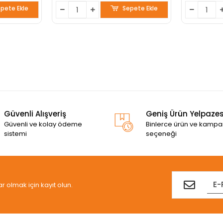
pete Ekle
Sepete Ekle
Güvenli Alışveriş
Geniş Ürün Yelpazes
Güvenli ve kolay ödeme
Binlerce ürün ve kamp
sistemi
seçeneği
olmak için kayıt olun.