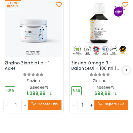
KARGO
BEDAVA
Zinzino Zinobiotic - 1
Zinzino Omega 3 -
Adet
BalanceOil+ 100 ml 1
Adet
Zinzino
Zinzino
2.690,99 TL
1.092,99 TL
%59
%36
1.099,99 TL
699,99 TL
Sepete Ekle
Sepete Ekle