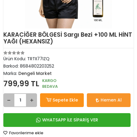
KARACİĞER BÖLGESİ Sargı Bezi +100 ML HİNT
YAĞI (HEXANSIZ)
Ürün Kodu:
TRTII77IZQ
Barkod:
8684802203252
Marka:
Dengeli Market
KARGO
799,99 TL
BEDAVA
Sepete Ekle
Hemen Al
WHATSAPP İLE SİPARİŞ VER
Favorilerime ekle