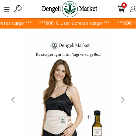
0
etsiz Kargo ***
***900 TL Üzeri Ücretsiz Kargo ***
***900 TL 