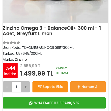
Zinzino Omega 3 - BalanceOil+ 300 ml - 1
Adet, Greyfurt Limon
Ürün Kodu:
TK-OMEGABLNCOILGREY300ML
Barkod:
U57645/300ML
Marka:
Zinzino
2.656,99 TL
%44
KARGO
1.499,99 TL
BEDAVA
indirim
Sepete Ekle
Hemen Al
WHATSAPP İLE SİPARİŞ VER