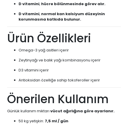
D vitamini
,
hücre bölünmesinde görev alır.
D vitamini
,
normal kan kalsiyum düzeyinin
korunmasına katkıda bulunur.
Ürün Özellikleri
Omega-3 yağ asitleri içerir
Zeytinyağı ve balık yağı kombinasyonu içerir
D3 vitamini içerir
Antioksidan özelliğe sahip tokoferoller içerir
Önerilen Kullanım
Günlük kullanım miktarı
vücut ağırlığına göre ayarlanır.
50 kg yetişkin:
7,5 ml / gün