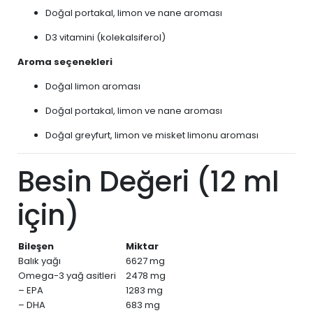
Doğal portakal, limon ve nane aroması
D3 vitamini (kolekalsiferol)
Aroma seçenekleri
Doğal limon aroması
Doğal portakal, limon ve nane aroması
Doğal greyfurt, limon ve misket limonu aroması
Besin Değeri (12 ml
için)
Bileşen
Miktar
Balık yağı
6627 mg
Omega-3 yağ asitleri
2478 mg
– EPA
1283 mg
– DHA
683 mg