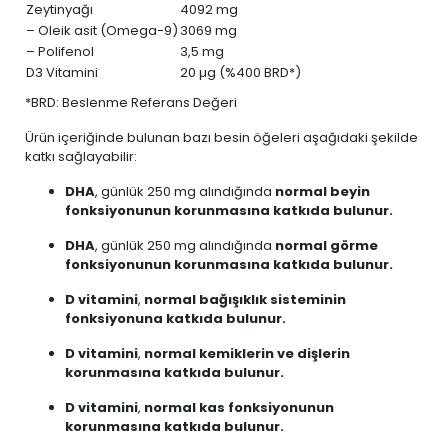
Zeytinyağı
4092 mg
– Oleik asit (Omega-9)
3069 mg
– Polifenol
3,5 mg
D3 Vitamini
20 µg (%400 BRD*)
*BRD: Beslenme Referans Değeri
Ürün içeriğinde bulunan bazı besin öğeleri aşağıdaki şekilde
katkı sağlayabilir:
DHA
, günlük 250 mg alındığında
normal beyin
fonksiyonunun korunmasına katkıda bulunur.
DHA
, günlük 250 mg alındığında
normal görme
fonksiyonunun korunmasına katkıda bulunur.
D vitamini
,
normal bağışıklık sisteminin
fonksiyonuna katkıda bulunur.
D vitamini
,
normal kemiklerin ve dişlerin
korunmasına katkıda bulunur.
D vitamini
,
normal kas fonksiyonunun
korunmasına katkıda bulunur.