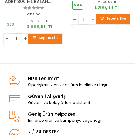
ADET 300 ML BALANCE
2.300,99 TL
%44
OİL+, 1 ADET
1.299,99 TL
ZİNOBİOTİK, 1 ADET
Zinzino
VİVA+, ÖLÇEK KABI
Sepete Ekle
5.999,99 TL
HEDİYE
%33
3.999,99 TL
Sepete Ekle
Hızlı Teslimat
Siparişleriniz en kısa sürede elinize ulaşır.
Güvenli Alışveriş
Güvenli ve kolay ödeme sistemi
Geniş Ürün Yelpazesi
Binlerce ürün ve kampanya seçeneği
7 / 24 DESTEK