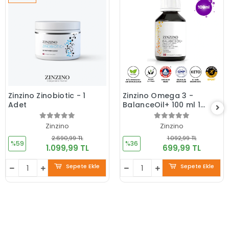
Zinzino Zinobiotic - 1
Zinzino Omega 3 -
Adet
BalanceOil+ 100 ml 1
Adet
Zinzino
Zinzino
2.690,99 TL
1.092,99 TL
%59
%36
1.099,99 TL
699,99 TL
Sepete Ekle
Sepete Ekle