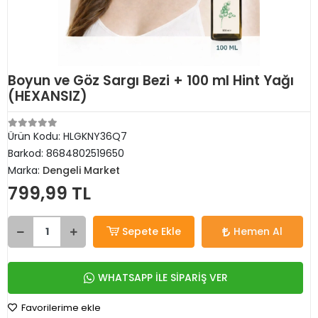
Boyun ve Göz Sargı Bezi + 100 ml Hint Yağı
(HEXANSIZ)
Ürün Kodu:
HLGKNY36Q7
Barkod:
8684802519650
Marka:
Dengeli Market
799,99 TL
Sepete Ekle
Hemen Al
WHATSAPP İLE SİPARİŞ VER
Favorilerime ekle