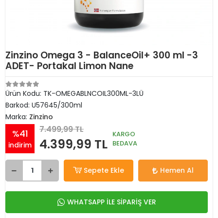
Zinzino Omega 3 - BalanceOil+ 300 ml -3
ADET- Portakal Limon Nane
Ürün Kodu:
TK-OMEGABLNCOIL300ML-3LÜ
Barkod:
U57645/300ml
Marka:
Zinzino
7.499,99 TL
%41
KARGO
4.399,99 TL
BEDAVA
indirim
Sepete Ekle
Hemen Al
WHATSAPP İLE SİPARİŞ VER