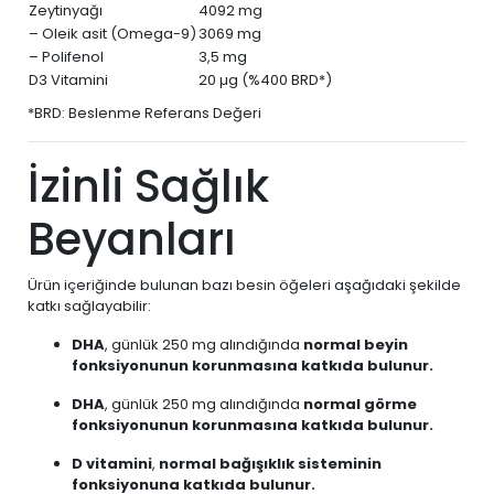
Zeytinyağı
4092 mg
– Oleik asit (Omega-9)
3069 mg
– Polifenol
3,5 mg
D3 Vitamini
20 µg (%400 BRD*)
*BRD: Beslenme Referans Değeri
İzinli Sağlık
Beyanları
Ürün içeriğinde bulunan bazı besin öğeleri aşağıdaki şekilde
katkı sağlayabilir:
DHA
, günlük 250 mg alındığında
normal beyin
fonksiyonunun korunmasına katkıda bulunur.
DHA
, günlük 250 mg alındığında
normal görme
fonksiyonunun korunmasına katkıda bulunur.
D vitamini
,
normal bağışıklık sisteminin
fonksiyonuna katkıda bulunur.