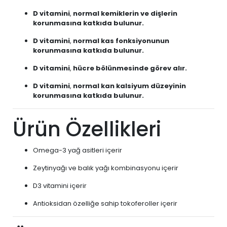
D vitamini
,
normal kemiklerin ve dişlerin
korunmasına katkıda bulunur.
D vitamini
,
normal kas fonksiyonunun
korunmasına katkıda bulunur.
D vitamini
,
hücre bölünmesinde görev alır.
D vitamini
,
normal kan kalsiyum düzeyinin
korunmasına katkıda bulunur.
Ürün Özellikleri
Omega-3 yağ asitleri içerir
Zeytinyağı ve balık yağı kombinasyonu içerir
D3 vitamini içerir
Antioksidan özelliğe sahip tokoferoller içerir