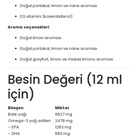
Doğal portakal, limon ve nane aroması
D3 vitamini (kolekalsiferol)
Aroma seçenekleri
Doğal limon aroması
Doğal portakal, limon ve nane aroması
Doğal greyfurt, limon ve misket limonu aroması
Besin Değeri (12 ml
için)
Bileşen
Miktar
Balık yağı
6627 mg
Omega-3 yağ asitleri
2478 mg
– EPA
1283 mg
– DHA
683 mg