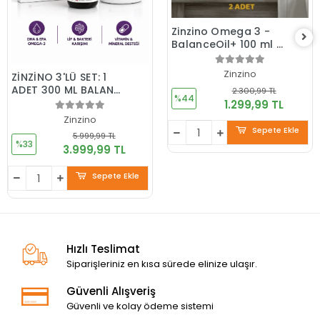
Zinzino Omega 3 -
BalanceOil+ 100 ml 2
Adet
Zinzino
ZİNZİNO 3'LÜ SET: 1
ADET 300 ML BALANCE
2.300,99 TL
%44
OİL+, 1 ADET
1.299,99 TL
ZİNOBİOTİK, 1 ADET
Zinzino
VİVA+, ÖLÇEK KABI
Sepete Ekle
5.999,99 TL
HEDİYE
%33
3.999,99 TL
Sepete Ekle
Hızlı Teslimat
Siparişleriniz en kısa sürede elinize ulaşır.
Güvenli Alışveriş
Güvenli ve kolay ödeme sistemi