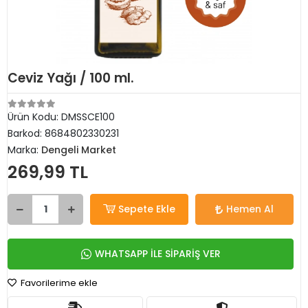
Ceviz Yağı / 100 ml.
Ürün Kodu:
DMSSCE100
Barkod:
8684802330231
Marka:
Dengeli Market
269,99 TL
Sepete Ekle
Hemen Al
WHATSAPP İLE SİPARİŞ VER
Favorilerime ekle