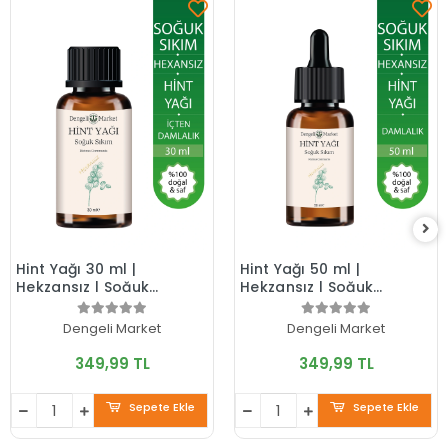
Hint Yağı 30 ml |
Hint Yağı 50 ml |
Hekzansız | Soğuk
Hekzansız | Soğuk
Sıkım | Pratik
Sıkım | Pratik
Kullanım | Cam Şişe |
Kullanım | Cam Şişe |
Dengeli Market
Dengeli Market
Doğal Bakım Yağı
Doğal Bakım Yağı
349,99 TL
349,99 TL
Sepete Ekle
Sepete Ekle