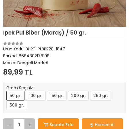
İpek Pul Biber (Maraş) / 50 gr.
Ürün Kodu:
BHRT-PLBBR20-1847
Barkod:
8684802176198
Marka:
Dengeli Market
89,99 TL
Gram Seçiniz:
50 gr.
100 gr.
150 gr.
200 gr.
250 gr.
500 gr.
Sepete Ekle
Hemen Al