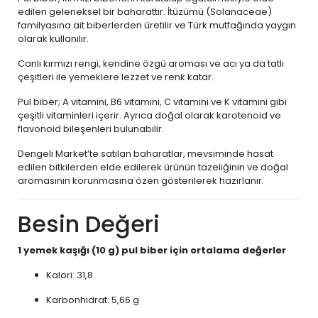
edilen geleneksel bir baharattır. İtüzümü (Solanaceae)
familyasına ait biberlerden üretilir ve Türk mutfağında yaygın
olarak kullanılır.
Canlı kırmızı rengi, kendine özgü aroması ve acı ya da tatlı
çeşitleri ile yemeklere lezzet ve renk katar.
Pul biber; A vitamini, B6 vitamini, C vitamini ve K vitamini gibi
çeşitli vitaminleri içerir. Ayrıca doğal olarak karotenoid ve
flavonoid bileşenleri bulunabilir.
Dengeli Market’te satılan baharatlar, mevsiminde hasat
edilen bitkilerden elde edilerek ürünün tazeliğinin ve doğal
aromasının korunmasına özen gösterilerek hazırlanır.
Besin Değeri
1 yemek kaşığı (10 g) pul biber için ortalama değerler
Kalori: 31,8
Karbonhidrat: 5,66 g