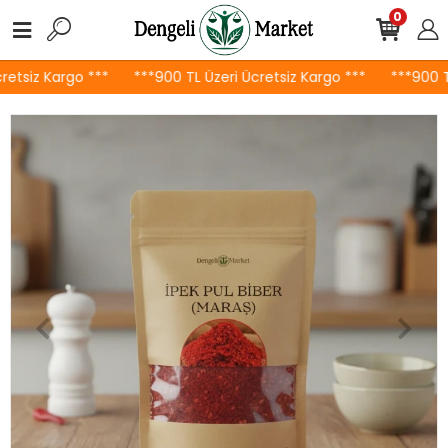
0
etsiz Kargo ***
***900 TL Üzeri Ücretsiz Kargo ***
***900 TL