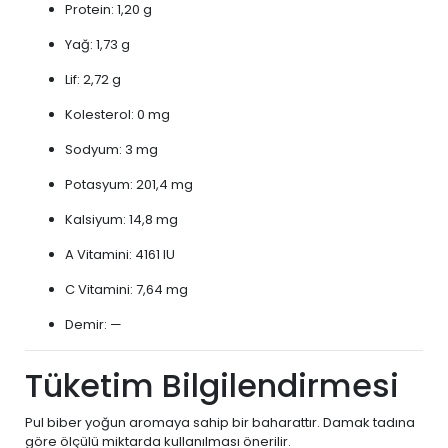
Protein: 1,20 g
Yağ: 1,73 g
Lif: 2,72 g
Kolesterol: 0 mg
Sodyum: 3 mg
Potasyum: 201,4 mg
Kalsiyum: 14,8 mg
A Vitamini: 4161 IU
C Vitamini: 7,64 mg
Demir: —
Tüketim Bilgilendirmesi
Pul biber yoğun aromaya sahip bir baharattır. Damak tadına
göre ölçülü miktarda kullanılması önerilir.