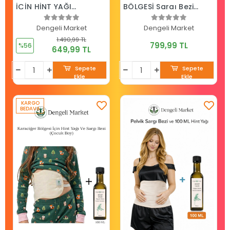
İÇİN HİNT YAĞI
BÖLGESİ Sargı Bezi
GÖĞÜS PEDİ
+100 ML HİNT YAĞI
(HEXANSIZ)
Dengeli Market
Dengeli Market
1.490,99 TL
799,99 TL
%56
649,99 TL
Sepete
Sepete
Ekle
Ekle
KARGO
BEDAVA