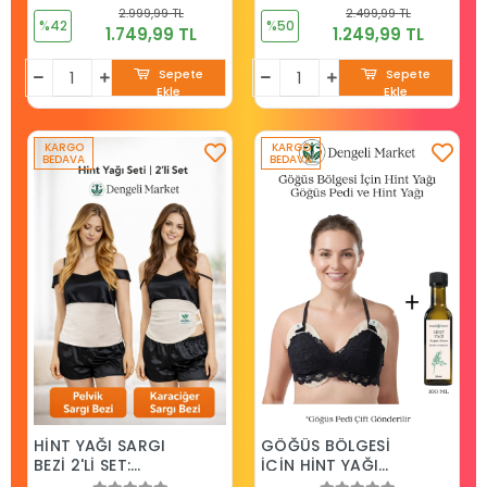
SARGI BEZİ+100 Ml
Pamuklu, Çoklu
2.999,99 TL
2.499,99 TL
Hekzansız Hint Yağı
Kullanım, Sızdırmaz
%42
%50
1.749,99 TL
1.249,99 TL
+ 100 ML HEKZANSIZ
HİNT YAĞI
Sepete
Sepete
Ekle
Ekle
KARGO
KARGO
BEDAVA
BEDAVA
HİNT YAĞI SARGI
GÖĞÜS BÖLGESİ
BEZİ 2'Lİ SET:
İÇİN HİNT YAĞI
KARACİĞER VE
GÖĞÜS PEDİ + 100