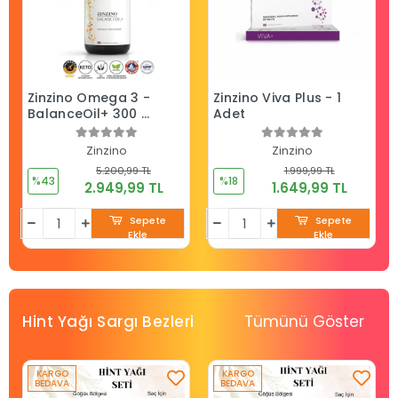
Zinzino Omega 3 -
Zinzino Viva Plus - 1
BalanceOil+ 300 ml
Adet
- 2 ADET - Portakal
Limon Nane
Zinzino
Zinzino
5.200,99 TL
1.999,99 TL
%43
%18
2.949,99 TL
1.649,99 TL
Sepete
Sepete
Ekle
Ekle
Tümünü Göster
Hint Yağı Sargı Bezleri
KARGO
KARGO
BEDAVA
BEDAVA