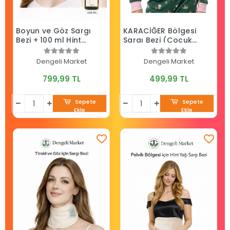
Boyun ve Göz Sargı
KARACİĞER Bölgesi
Bezi + 100 ml Hint
Sargı Bezi (Çocuk
Yağı (HEXANSIZ)
Boy)
Dengeli Market
Dengeli Market
799,99 TL
499,99 TL
Sepete
Sepete
Ekle
Ekle