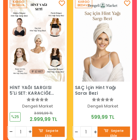
KARGO
KARGO
BEDAVA
BEDAVA
HİNT YAĞI SARGISI
SAÇ İçin Hint Yağı
5'Li SET: KARACİĞER,
Sargı Bezi
PELVİK,
BOYUN/GÖZ, SAÇ
Dengeli Market
Dengeli Market
VE GÖĞÜS BÖLGESİ
3.999,99 TL
SARGI BEZİ
599,99 TL
%25
2.999,99 TL
Sepete
Sepete
Ekle
Ekle