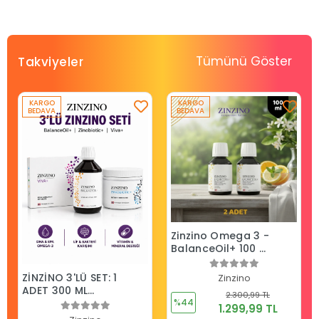
Tümünü Göster
Takviyeler
KARGO
KARGO
BEDAVA
BEDAVA
Zinzino Omega 3 -
BalanceOil+ 100 ml
2 Adet
ZİNZİNO 3'LÜ SET: 1
Zinzino
ADET 300 ML
2.300,99 TL
BALANCE OİL+, 1
%44
1.299,99 TL
ADET ZİNOBİOTİK, 1