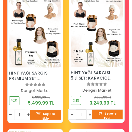
HİNT YAĞI SARGISI
HİNT YAĞI SARGISI
5'Li SET: KARACİĞER,
PREMIUM SET:
PELVİK,
KARACİĞER, PELVİK,
BOYUN/GÖZ, SAÇ
BOYUN/GÖZ, SAÇ
Dengeli Market
Dengeli Market
VE GÖĞÜS BÖLGESİ
VE GÖĞÜS BÖLGESİ
3.999,99 TL
6.999,99 TL
SARGI BEZİ + 100 ML
SARGI BEZİ + 1.000
%19
%21
3.249,99 TL
5.499,99 TL
HEKZANSIZ HİNT
ML HEKZANSIZ HİNT
YAĞI
YAĞI
Sepete
Sepete
Ekle
Ekle