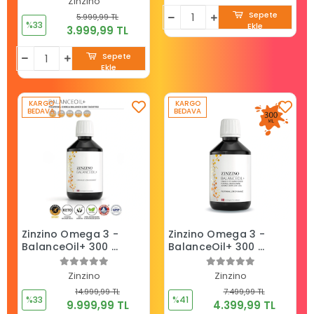
Zinzino
ADET VİVA+, ÖLÇEK
Sepete
5.999,99 TL
KABI HEDİYE
%33
Ekle
3.999,99 TL
Sepete
Ekle
KARGO
KARGO
BEDAVA
BEDAVA
Zinzino Omega 3 -
Zinzino Omega 3 -
BalanceOil+ 300 ml
BalanceOil+ 300 ml
- 5 ADET -Portakal
-3 ADET- Portakal
Limon Nane
Limon Nane
Zinzino
Zinzino
14.999,99 TL
7.499,99 TL
%33
%41
9.999,99 TL
4.399,99 TL