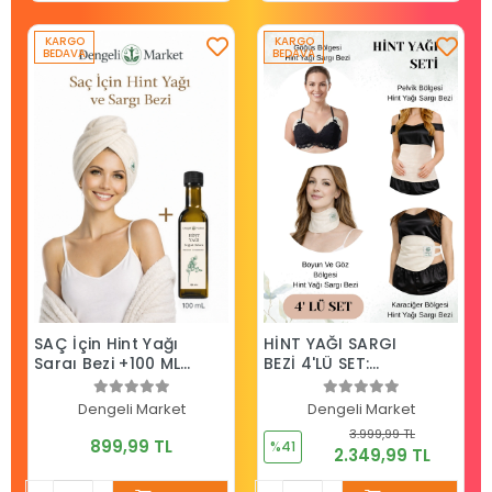
KARGO
KARGO
BEDAVA
BEDAVA
SAÇ İçin Hint Yağı
HİNT YAĞI SARGI
Sargı Bezi +100 ML
BEZİ 4'LÜ SET:
HİNT YAĞI
KARACİĞER, PELVİK,
(HEXANSIZ)
BOYUN/GÖZ VE
Dengeli Market
Dengeli Market
GÖĞÜS SARGI BEZİ,
3.999,99 TL
Pamuklu,
899,99 TL
%41
2.349,99 TL
Ergonomik