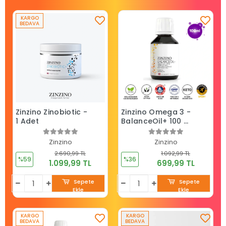
KARGO
BEDAVA
Zinzino Zinobiotic -
Zinzino Omega 3 -
1 Adet
BalanceOil+ 100 ml
1 Adet
Zinzino
Zinzino
2.690,99 TL
1.092,99 TL
%59
%36
1.099,99 TL
699,99 TL
Sepete
Sepete
Ekle
Ekle
KARGO
KARGO
BEDAVA
BEDAVA