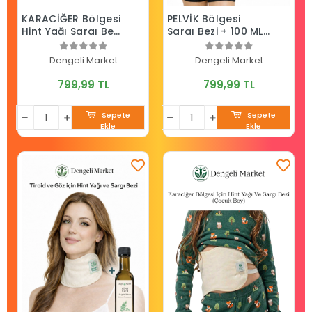
KARACİĞER Bölgesi
PELVİK Bölgesi
Hint Yağı Sargı Bezi
Sargı Bezi + 100 ML
(Çocuk Boy) + 100
HİNT YAĞI
ML Hint Yağı
(HEXANSIZ)
Dengeli Market
Dengeli Market
(HEXANSIZ)
799,99 TL
799,99 TL
Sepete
Sepete
Ekle
Ekle