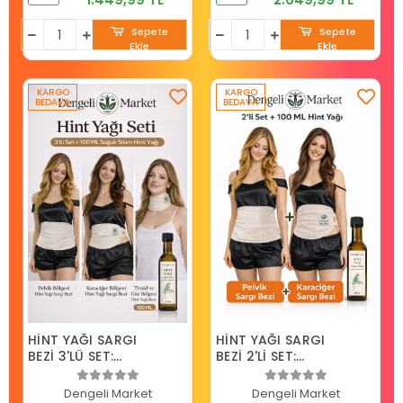
Kullanım
HEXANSIZ HİNT YAĞI
Sepete
Sepete
Ekle
Ekle
KARGO
KARGO
BEDAVA
BEDAVA
HİNT YAĞI SARGI
HİNT YAĞI SARGI
BEZİ 3'LÜ SET:
BEZİ 2'Lİ SET:
KARACİĞER, PELVİK
KARACİĞER VE
ve BOYUN/GÖZ
PELVİK SARGI BEZİ,
Dengeli Market
Dengeli Market