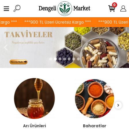
0
**
***900 TL Üzeri Ücretsiz Kargo ***
***900 TL Üzeri Ücrets
Arı Ürünleri
Baharatlar